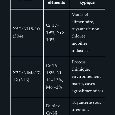
éléments
typique
Matériel
alimentaire,
Cr 17–
X5CrNi18-10
tuyauterie non
19%, Ni 8–
(304)
chlorée,
10%
mobilier
industriel
Process
Cr 16–
chimique,
X2CrNiMo17-
18%, Ni
environnement
12 (316)
11–13%,
marin, cuves
Mo ~2%
agroalimentaires
Tuyauterie sous
Duplex
pression,
Cr/Ni