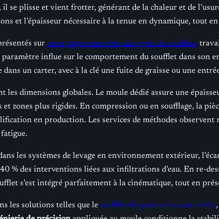
ng, il se plisse et vient frotter, générant de la chaleur et de l
s et l’épaisseur nécessaire à la tenue en dynamique, tout en 
présentés sur
cette page consacrée aux types de soufflets
travai
ue paramètre influe sur le comportement du soufflet dans son 
 dans un carter, avec à la clé une fuite de graisse ou une entré
 les dimensions globales. Le moule dédié assure une épaisseur
s et zones plus rigides. En compression ou en soufflage, la pi
ification en production. Les services de méthodes observent m
fatigue.
ans les systèmes de levage en environnement extérieur, l’écar
40 % des interventions liées aux infiltrations d’eau. En re-des
et s’est intégré parfaitement à la cinématique, tout en prése
 les solutions telles que le
soufflet de protection pour vérin