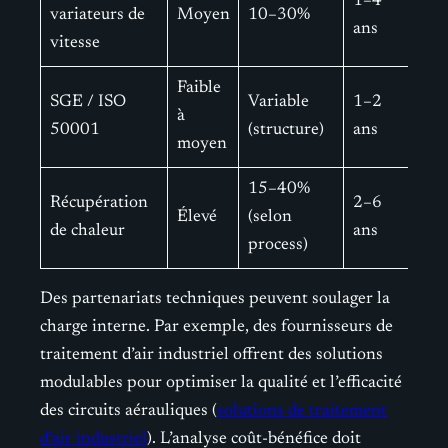
1–4
variateurs de
Moyen
10–30%
ans
vitesse
Faible
SGE / ISO
Variable
1–2
à
50001
(structure)
ans
moyen
15–40%
Récupération
2–6
Élevé
(selon
de chaleur
ans
process)
Des partenariats techniques peuvent soulager la
charge interne. Par exemple, des fournisseurs de
traitement d’air industriel offrent des solutions
modulables pour optimiser la qualité et l’efficacité
des circuits aérauliques (
solutions de traitement
d’air industriel
). L’analyse coût-bénéfice doit