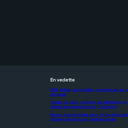
En vedette
HEA allégé : propriétés mécaniques et c
d’usage
Tubes en acier : critères de sélection et
dimensionnement pour l’industrie
Roues industrielles pour fortes charges 
critères de choix et performances