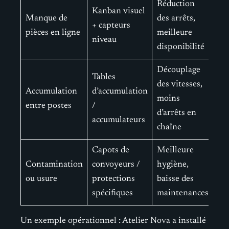
Réduction
Kanban visuel
Manque de
des arrêts,
+ capteurs
pièces en ligne
meilleure
niveau
disponibilité
Découplage
Tables
des vitesses,
Accumulation
d’accumulation
moins
entre postes
/
d’arrêts en
accumulateurs
chaîne
Capots de
Meilleure
Contamination
convoyeurs /
hygiène,
ou usure
protections
baisse des
spécifiques
maintenances
Un exemple opérationnel : Atelier Nova a installé