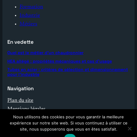
Formation
Industrie
Métiers
En vedette
Quel est le métier d’un chaudronnier
HEA allégé : propriétés mécaniques et cas d’usage
Tubes en acier : critères de sélection et dimensionnement
pour l’industrie
Navigation
Plan du site
Mentions légales
Nous utilisons des cookies pour vous garantir la meilleure
Contact
expérience sur notre site web. Si vous continuez à utiliser ce
site, nous supposerons que vous en êtes satisfait.
© 2026 Enko Industrie. Tous droits réservés.